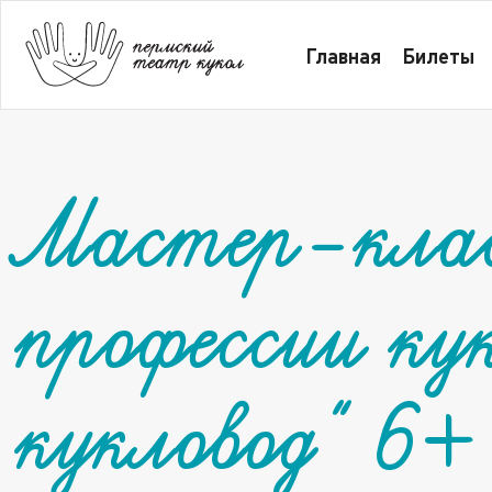
Главная
Билеты
Все
Мастер-класс по основ
Главная
Билеты
Мастер-клас
профессии ку
кукловод" 6+