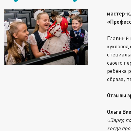
мастер-к
«Професс
Главный и
кукловод 
специаль
своего пе
ребёнка 
образа, п
Отзывы з
Ольга Ви
«Заряд по
когда про