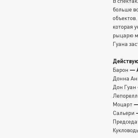
В спекта
больше в
объектов
которая у
рыцарю м
Гуана зас
Действую
— 
Барон
Донна А
Дон Гуан
Лепорелл
—
Моцарт
Сальери
Председа
Кукловод