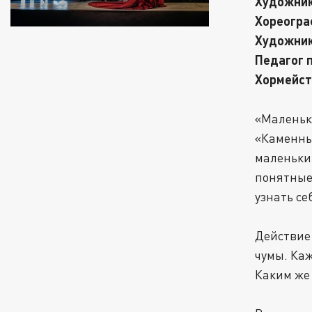
Художник
Хореогра
Художник
Педагог 
Хормейст
«Маленьки
«Каменный
маленьки
понятные 
узнать се
Действие
чумы. Каж
Каким же 