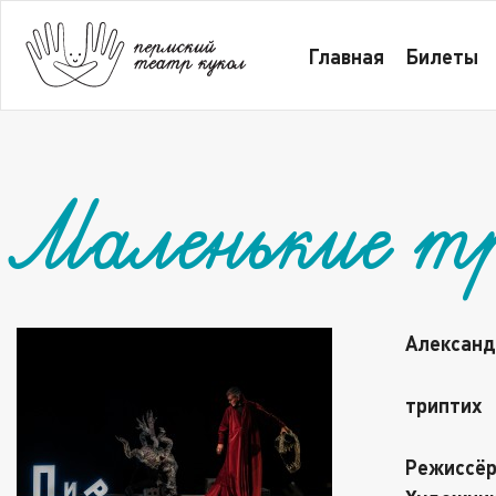
Главная
Билеты
Все
Маленькие трагедии 16
Главная
Билеты
Маленькие т
Александ
триптих
Режиссё