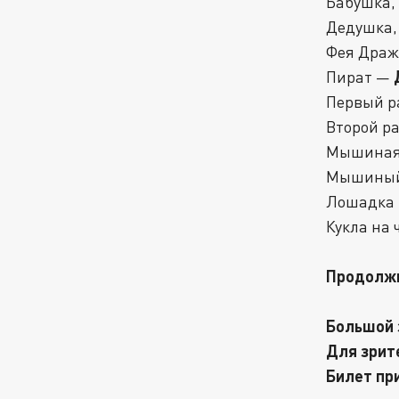
Бабушка,
Дедушка,
Фея Дра
Пират —
Первый р
Второй р
Мышиная
Мышиный
Лошадка
Кукла на
Продолжи
Большой 
Для зрит
Билет пр