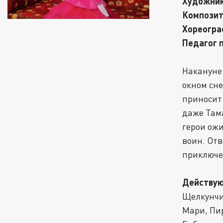
Художник
Композит
Хореогра
Педагог 
Накануне 
окном сне
приносит 
даже Тама
герои ож
воин. От
приключе
Действую
Щелкунчи
Мари, Пи