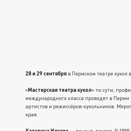
28 и 29 сентября
в Пермском театре кукол 
Мастерская театра кукол
«
» по сути, про
международного класса проводят в Перми
артистов и режиссёров-кукольников. Меро
края.
Катерина Илкова
— доцент, доктор. В 198