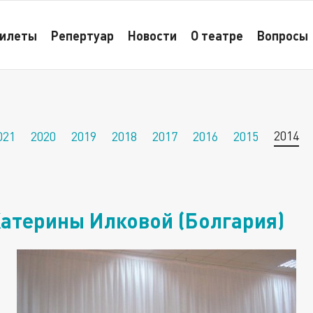
лассы доктора Катерины Илковой (Болгария)
илеты
Репертуар
Новости
О театре
Вопросы
2014
021
2020
2019
2018
2017
2016
2015
атерины Илковой (Болгария)