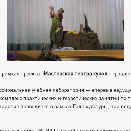
Мастерская театра кукол
в рамках проекта «
» прошл
фессиональная учебная лаборатория — впервые ведущи
 комплекс практических и теоретических занятий п
приятие проводится в рамках Года культуры, при по
8 году окончила ВИТИЗ (Высший институт театрального