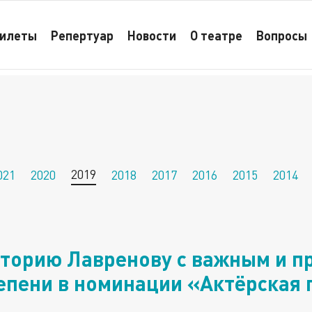
илеты
Репертуар
Новости
О театре
Вопросы
 с важным и приятным достижением — она стала Лау
2019
021
2020
2018
2017
2016
2015
2014
кторию Лавренову с важным и 
тепени в номинации «Актёрская 