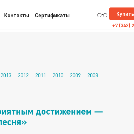
Купить
Контакты
Сертификаты
реатом 1 степени в номинации «Актёрская
+7
(342) 
2013
2012
2011
2010
2009
2008
приятным достижением —
песня»