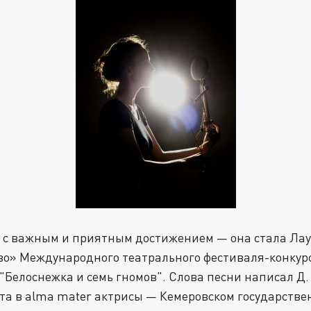
 с важным и приятным достижением — она стала Лау
во» Международного театрального фестиваля-конкурс
"Белоснежка и семь гномов". Слова песни написал Д.
рта в alma mater актрисы — Кемеровском государстве