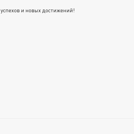
успехов и новых достижений!
Пользовательское соглашение
Касса:
+7
(