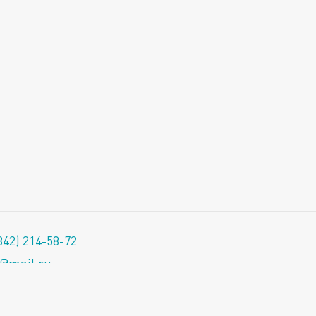
342) 214-58-72
@mail.ru
мский театр кукол»
Разработано в Реактиве