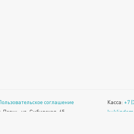
Пользовательское соглашение
Касса:
+7
(
г. Пермь, ул. Сибирская, 65
kuklindom
Найти на карте
МАУК «Пер